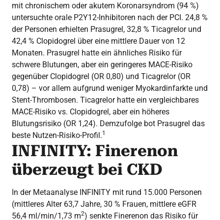
mit chronischem oder akutem Koronarsyndrom (94 %)
untersuchte orale P2Y12-Inhibitoren nach der PCI. 24,8 %
der Personen erhielten Prasugrel, 32,8 % Ticagrelor und
42,4 % Clopidogrel über eine mittlere Dauer von 12
Monaten. Prasugrel hatte ein ähnliches Risiko für
schwere Blutungen, aber ein geringeres MACE-Risiko
gegenüber Clopidogrel (OR 0,80) und Ticagrelor (OR
0,78) – vor allem aufgrund weniger Myokardinfarkte und
Stent-Thrombosen. Ticagrelor hatte ein vergleichbares
MACE-Risiko vs. Clopidogrel, aber ein höheres
Blutungsrisiko (OR 1,24). Demzufolge bot Prasugrel das
1
beste Nutzen-Risiko-Profil.
INFINITY: Finerenon
überzeugt bei CKD
In der Metaanalyse INFINITY mit rund 15.000 Personen
(mittleres Alter 63,7 Jahre, 30 % Frauen, mittlere eGFR
2
56,4 ml/min/1,73 m
) senkte Finerenon das Risiko für