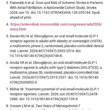
Palomäki A et al. Gout and Risk of Ischemic Stroke in Patients
With Atrial Fibrillation: A Nationwide Cohort Study. Stroke.
2026 Jun 10. doi: 10.1161/STROKEAHA.126.055194. Epub
ahead of print.
https://sciencehub.novonordisk.com/congresses/ada2026/
mora.html
Davies MJ et al. Elecoglipron, an oral small molecule GLP-1
receptor agonist in adults with obesity or overweight (VISTA):
a multicentre, phase 2, randomised, placebo-controlled clinical
trial. Lancet. 2026;407(10547):2503-2514. doi:
10.1016/S0140-6736(26)00748-8.
Aroda VR et al. Elecoglipron, an oral small molecule GLP-1
receptor agonist in adults with type 2 diabetes (SOLSTICE): a
multicentre, phase 2b, randomised, placebo-controlled trial.
Lancet. 2026;407(10547):2515-2527. doi: 10.1016/S0140-
6736(26)00802-0.
Blüher M. Treatment potential of oral small-molecule GLP-1
receptor agonists. Lancet. 2026 Jun 20;407(10547):2478-
2480. doi: 10.1016/S0140-6736(26)01135-9.
Vossen LM et al. Two Years of Menaquinone-7