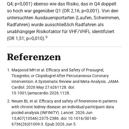
Q4; p<0,001) ebenso wie das Risiko, das in Q4 doppelt
so hoch war gegenüber Q1 (OR 2,16; p<0,001). Von den
untersuchten Ausdauersportarten (Laufen, Schwimmen,
Radfahren) wurde ausschließlich Radfahren als
unabhängiger Risikofaktor für VHF/VHFL identifiziert
9
(OR 1,51; p=0,010).
Referenzen
Maqsood MH et al. Efficacy and Safety of Prasugrel,
Ticagrelor, or Clopidogrel After Percutaneous Coronary
Intervention: A Systematic Review and Meta-Analysis. JAMA
Cardiol. 2026 May 27:e261128. doi:
10.1001/jamacardio.2026.1128.
Neuen BL et al. Efficacy and safety of finerenone in patients
with chronic kidney disease: an individual participant data
pooled analysis (INFINITY). Lancet. 2026 Jun
13;407(10546):2375-2386. doi: 10.1016/S0140-
6736(26)01009-3. Epub 2026 Jun 5.