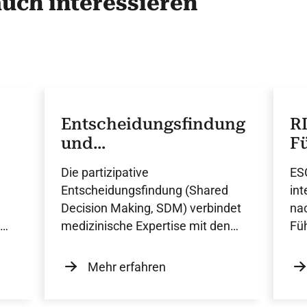
auch interessieren
Entscheidungsfindung
RI
und
F
Entscheidungsunterst
in
Die partizipative
ESC
ützung in der
Entscheidungsfindung (Shared
int
Herzmedizin
Decision Making, SDM) verbindet
nac
medizinische Expertise mit den
Fü
individuellen Werten und
der
Präferenzen der Patienten und
Wo
Mehr erfahren
wird durch strukturierte
Entscheidungshilfen als zentraler