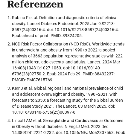
Referenzen
Rubino F et al. Definition and diagnostic criteria of clinical
obesity. Lancet Diabetes Endocrinol. 2025 Jan 9:S2213-
8587(24)00316-4. doi: 10.1016/S2213-8587(24)00316-4.
Epub ahead of print. PMID: 39824205.
NCD Risk Factor Collaboration (NCD-RisC). Worldwide trends
in underweight and obesity from 1990 to 2022: a pooled
analysis of 3663 population-representative studies with 222
million children, adolescents, and adults. Lancet. 2024 Mar
16;403(10431):1027-1050. doi: 10.1016/S0140-
6736(23)02750-2. Epub 2024 Feb 29. PMID: 38432237;
PMCID: PMC7615769.
Kerr J et al. Global, regional, and national prevalence of child
and adolescent overweight and obesity, 1990–2021, with
forecasts to 2050: a forecasting study for the Global Burden
of Disease Study 2021. The Lancet. 03 March 2025. doi:
10.1016/S0140-6736(25)00397-6.
Lincoff AM et al. Semaglutide and Cardiovascular Outcomes
in Obesity without Diabetes. N Engl J Med. 2023 Dec
14;389(24):2221-2232. doi: 10.1056/NEJMoa2307563. Epub