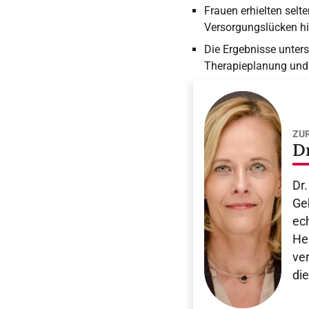
Frauen erhielten sel
Versorgungslücken hi
Die Ergebnisse unters
Therapieplanung und 
ZU
D
Dr.
Geb
ec
He
ver
di