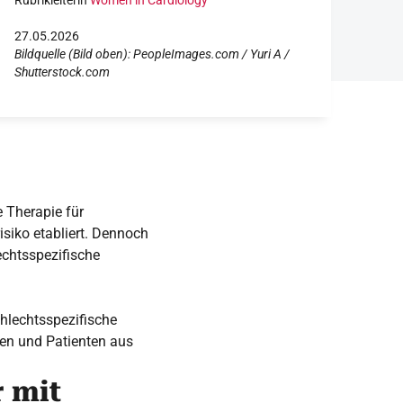
Rubrikleiterin
Women in Cardiology
27.05.2026
Bildquelle (Bild oben): PeopleImages.com / Yuri A /
Shutterstock.com
e Therapie für
isiko etabliert. Dennoch
echtsspezifische
chlechtsspezifische
en und Patienten aus
r mit