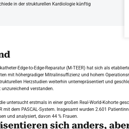
iede in der strukturellen Kardiologie künftig
nd
katheter-Edge-to-Edge-Reparatur (M-TEER) hat sich als etabliert
ten mit höhergradiger Mitralinsuffizienz und hohem Operationsr
trukturellen Herzstudien weiterhin unterrepräsentiert und geschl
t unzureichend verstanden.
die untersucht erstmals in einer großen Real-World-Kohorte ges
R mit dem PASCAL-System. Insgesamt wurden 2.601 Patientinn
sen und analysiert, davon 44 % Frauen.
sentieren sich anders, abe