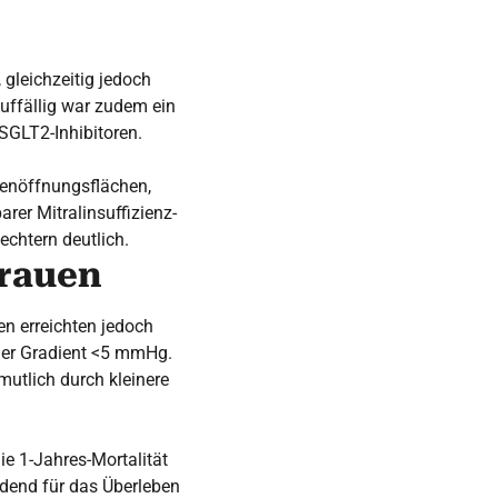
 gleichzeitig jedoch
Auffällig war zudem ein
 SGLT2-Inhibitoren.
penöffnungsflächen,
rer Mitralinsuffizienz-
chtern deutlich.
Frauen
en erreichten jedoch
raler Gradient <5 mmHg.
mutlich durch kleinere
ie 1-Jahres-Mortalität
dend für das Überleben