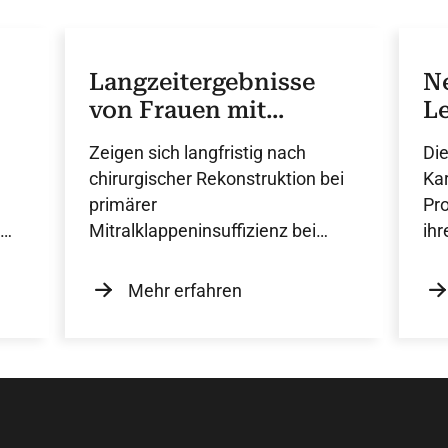
Langzeitergebnisse
N
von Frauen mit
L
primärer
fü
Zeigen sich langfristig nach
Die
Mitralinsuffizienz
chirurgischer Rekonstruktion bei
Kar
primärer
Pr
Mitralklappeninsuffizienz bei
ihr
Frauen und Männern
Unterschiede? Von Dr. J. von
Mehr erfahren
Stein.