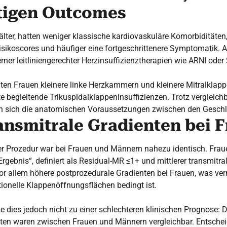
tigen Outcomes
älter, hatten weniger klassische kardiovaskuläre Komorbiditäten,
isikoscores und häufiger eine fortgeschrittenere Symptomatik. 
rner leitliniengerechter Herzinsuffizienztherapien wie ARNI oder
ten Frauen kleinere linke Herzkammern und kleinere Mitralklap
e begleitende Trikuspidalklappeninsuffizienzen. Trotz vergleichba
en sich die anatomischen Voraussetzungen zwischen den Geschle
ansmitrale Gradienten bei 
er Prozedur war bei Frauen und Männern nahezu identisch. Frau
 Ergebnis“, definiert als Residual-MR ≤1+ und mittlerer transmit
or allem höhere postprozedurale Gradienten bei Frauen, was ver
tionelle Klappenöffnungsflächen bedingt ist.
e dies jedoch nicht zu einer schlechteren klinischen Prognose: D
aten waren zwischen Frauen und Männern vergleichbar. Entschei