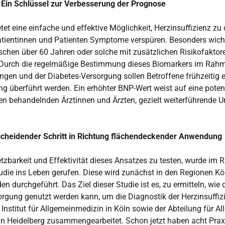
: Ein Schlüssel zur Verbesserung der Prognose
tet eine einfache und effektive Möglichkeit, Herzinsuffizienz zu
atientinnen und Patienten Symptome verspüren. Besonders wichti
chen über 60 Jahren oder solche mit zusätzlichen Risikofaktor
. Durch die regelmäßige Bestimmung dieses Biomarkers im Rah
en und der Diabetes-Versorgung sollen Betroffene frühzeitig e
ng überführt werden. Ein erhöhter BNP-Wert weist auf eine potenz
den behandelnden Ärztinnen und Ärzten, gezielt weiterführende 
ntscheidender Schritt in Richtung flächendeckender Anwendung
tzbarkeit und Effektivität dieses Ansatzes zu testen, wurde im
die ins Leben gerufen. Diese wird zunächst in den Regionen Kö
n durchgeführt. Das Ziel dieser Studie ist es, zu ermitteln, wie
rgung genutzt werden kann, um die Diagnostik der Herzinsuffiz
Institut für Allgemeinmedizin in Köln sowie der Abteilung für 
n Heidelberg zusammengearbeitet. Schon jetzt haben acht Prax