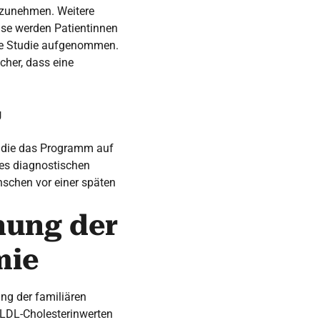
ilzunehmen. Weitere
hase werden Patientinnen
die Studie aufgenommen.
cher, dass eine
g
n, die das Programm auf
des diagnostischen
schen vor einer späten
nung der
mie
ung der familiären
 LDL-Cholesterinwerten