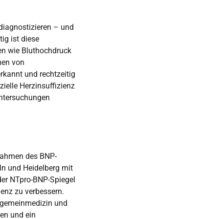
 diagnostizieren – und
g ist diese
en wie Bluthochdruck
men von
rkannt und rechtzeitig
ielle Herzinsuffizienz
Untersuchungen
 Rahmen des BNP-
ln und Heidelberg mit
 der NTpro-BNP-Spiegel
ienz zu verbessern.
Allgemeinmedizin und
en und ein