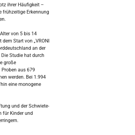
tz ihrer Häufigkeit –
ne frühzeitige Erkennung
en.
Alter von 5 bis 14
it dem Start von „VRONI
orddeutschland an der
. Die Studie hat durch
te große
6 Proben aus 679
men werden. Bei 1.994
ufhin eine monogene
ftung und der Schwiete-
n für Kinder und
rringern.