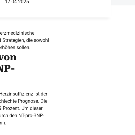
17.04.2025
herzmedizinische
Strategien, die sowohl
rhöhen sollen.
von
NP-
rzinsuffizienz ist der
chlechte Prognose. Die
19 Prozent. Um dieser
urch den NT-pro-BNP-
nn.