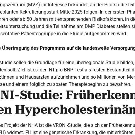
gszentrum (MVZ) ihr Interesse bekundet, an der Pilotstudie te
eplanten Rekrutierungsstart Mitte 2025 folgen. In der ersten P
hren oder ab 50 Jahren mit entsprechenden Risikofaktoren, in 
eitsuntersuchung und die Teilnahme am DMP Diabetes stellen si
entative Patientengruppe in die Studie aufgenommen wird.
Die Übertragung des Programms auf die landesweite Versorgun
tstudie sollen die Grundlage für eine überregionale Studie bilde
n soll. Ziel ist es, den NT-pro-BNP-Test als festen Bestandteil 
ztinnen und Hausärzten aufzunehmen und so Millionen von Men
ose und einem folglich zu späten Therapiebeginn zu bewahren.
NI-Studie: Früherken
ren Hypercholesterinä
s Projekt der NHA ist die VRONI-Studie, die sich der Früherkenn
H) widmet. FH ist eine genetische Erkrankung, die mit erhöhten