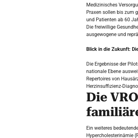
Medizinisches Versorgun
Praxen sollen bis zum g
und Patienten ab 60 Ja
Die freiwillige Gesundh
ausgewogene und repräs
Blick in die Zukunft: 
Die Ergebnisse der Pilo
nationale Ebene ausweite
Repertoires von Hausär
Herzinsuffizienz-Diagn
Die VRO
familiä
Ein weiteres bedeutende
Hypercholesterinämie (F