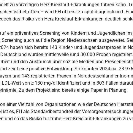
elt zu vorzeitigen Herz-Kreislauf-Erkrankungen führen kann. Tro
chen ist betroffen – wird FH oft erst zu spät diagnostiziert. Ei
doch das Risiko von Herz-Kreislauf-Erkrankungen deutlich senk
auf ein präventives Screening von Kindern und Jugendlichen im 
 Screening auch auf die Region Niedersachsen ausgeweitet. Se
2024 haben sich bereits 143 Kinder- und Jugendarztpraxen in N
z Deutschland wurden mittlerweile rund 30.000 Proben registriert
sarbeit und den Austausch über soziale Medien und Presseberich
und zeigt eine positive Entwicklung. So konnten 2024 ca. 28.97
 Bayern und 143 registrierten Praxen in Norddeutschland entnom
 LDL-Wert von ≥ 130 mg/dl identifiziert und in 303 Fällen dara
rinämie. Zu dem Projekt sind bereits einige Paper in Planung.
on einer Vielzahl von Organisationen wie der Deutschen Herzsti
iel ist es, FH als Standardbestandteil der Vorsorgeuntersuchunge
en und so das Risiko für frühe Herz-Kreislauf-Erkrankungen zu ve