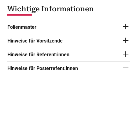
Wichtige Informationen
Folienmaster
Hinweise für Vorsitzende
Hinweise für Referent:innen
Hinweise für Posterrefent:innen
Nutzungsrecht
Als Posterreferent übertragen Sie der
Deutschen Gesellschaft für Kardiologie –
Herz- und Kreislaufforschung e.V. das
Recht, nicht ausschließlich aber