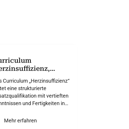
urriculum
rzinsuffizienz,
pdate 2026
 Curriculum „Herzinsuffizienz“
tet eine strukturierte
atzqualifikation mit vertieften
ntnissen und Fertigkeiten in
 Herzinsuffizienzversorgung.
Mehr erfahren