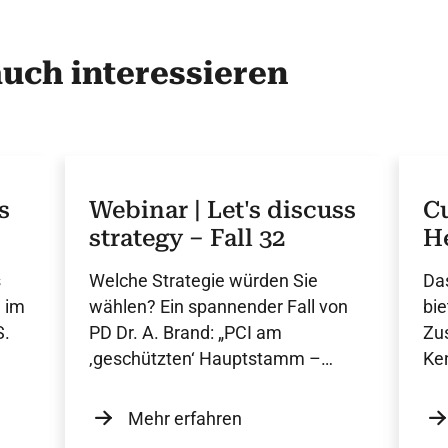
auch interessieren
s
Webinar | Let's discuss
C
strategy – Fall 32
He
U
s
Welche Strategie würden Sie
Das
n im
wählen? Ein spannender Fall von
bie
S.
PD Dr. A. Brand: „PCI am
Zus
‚geschützten‘ Hauptstamm –
Ken
ganz easy?“. Dauer: 9 Minuten.
der
Mehr erfahren