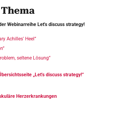
 Thema
der Webinarreihe Let's discuss strategy!
ry Achilles' Heel“
on“
Problem, seltene Lösung“
Übersichtsseite „Let's discuss strategy!“
skuläre Herzerkrankungen