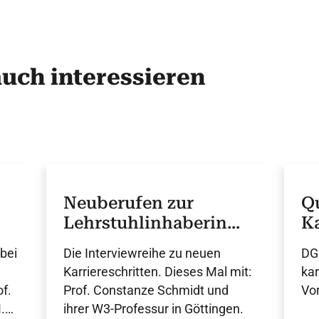
auch interessieren
Neuberufen zur
Qu
Lehrstuhlinhaberin
K
für Kardiologie
R
bei
Die Interviewreihe zu neuen
DGK
Karriereschritten. Dieses Mal mit:
ka
of.
Prof. Constanze Schmidt und
Vor
.
ihrer W3-Professur in Göttingen.