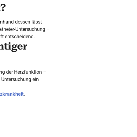
t?
Anhand dessen lässt
katheter-Untersuchung –
oft entscheidend.
htiger
ung der Herzfunktion –
ie Untersuchung ein
zkrankheit
.