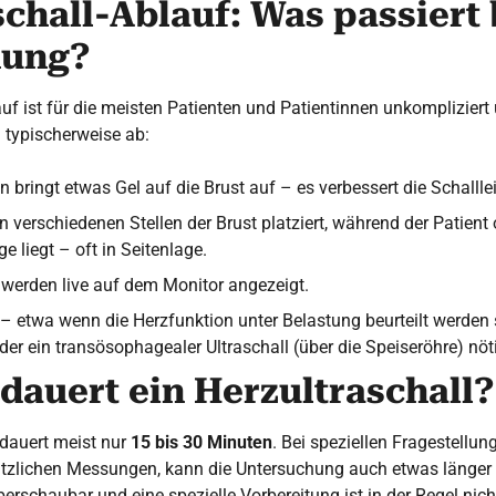
chall-Ablauf: Was passiert 
hung?
auf ist für die meisten Patienten und Patientinnen unkompliziert
l typischerweise ab:
in bringt etwas Gel auf die Brust auf – es verbessert die Schallle
n verschiedenen Stellen der Brust platziert, während der Patient 
e liegt – oft in Seitenlage.
erden live auf dem Monitor angezeigt.
– etwa wenn die Herzfunktion unter Belastung beurteilt werden 
er ein transösophagealer Ultraschall (über die Speiseröhre) nöti
dauert ein Herzultraschall?
 dauert meist nur
15 bis 30 Minuten
. Bei speziellen Fragestellun
ätzlichen Messungen, kann die Untersuchung auch etwas länger 
rschaubar und eine spezielle Vorbereitung ist in der Regel nicht