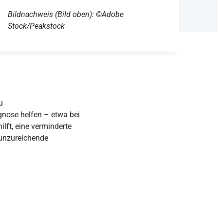
Bildnachweis (Bild oben): ©Adobe
Stock/Peakstock
u
gnose helfen – etwa bei
ft, eine verminderte
unzureichende