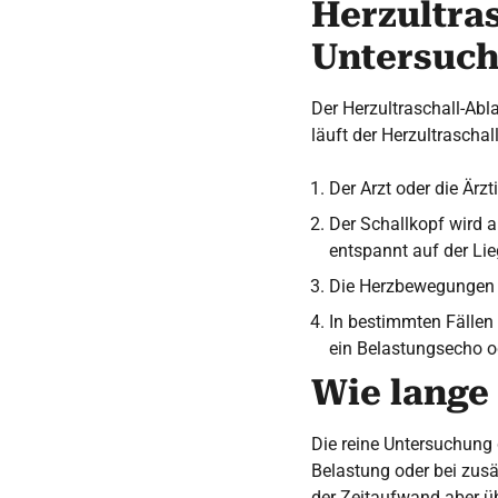
Herzultras
Untersuc
Der Herzultraschall-Abl
läuft der Herzultraschal
Der Arzt oder die Ärzt
Der Schallkopf wird a
entspannt auf der Lieg
Die Herzbewegungen w
In bestimmten Fällen 
ein Belastungsecho od
Wie lange 
Die reine Untersuchung
Belastung oder bei zus
der Zeitaufwand aber übe