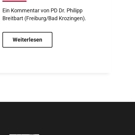
man die kardiologische
Ein Kommentar von PD Dr. Philipp
Weiterbildung am besten?
Breitbart (Freiburg/Bad Krozingen).
Weiterlesen