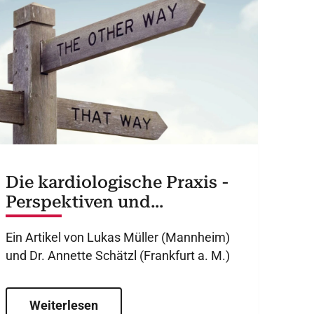
Die kardiologische Praxis -
Perspektiven und
Möglichkeiten der
Ein Artikel von Lukas Müller (Mannheim)
kardiologischen
und Dr. Annette Schätzl (Frankfurt a. M.)
Weiterbildung im
ambulanten Bereich
Weiterlesen