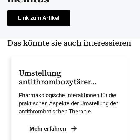
Link zum Artikel
Das könnte sie auch interessieren
Umstellung
antithrombozytärer
Therapien: Interaktionen
Pharmakologische Interaktionen für die
und praktische
praktischen Aspekte der Umstellung der
Durchführung – DGK
antithrombotischen Therapie.
Empfehlung
Mehr erfahren