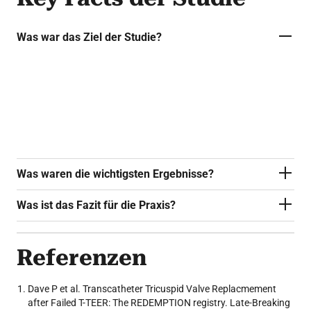
Was war das Ziel der Studie?
Kathetergestützter Trikuspidalklappenersatz
(TTVR) nach T-TEER: Real-World-Daten aus
dem internationalen REDEMPTION-Register.
Was waren die wichtigsten Ergebnisse?
Was ist das Fazit für die Praxis?
Referenzen
Dave P et al. Transcatheter Tricuspid Valve Replacmement
after Failed T-TEER: The REDEMPTION registry. Late-Breaking