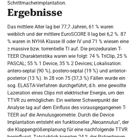
Schrittmacherimplantation.
Ergebnisse
Das mittlere Alter lag bei 77,7 Jahren, 61 % waren
weiblich und der mittlere EuroSCORE II lag bei 6,2 %. 87
% waren in NYHA Klasse III oder IV und 71 % wiesen eine
≥ massive bzw. torrentielle TI auf. Die prozeduralen T-
TEER Charakteristika waren wie folgt: 74 % TriClip, 25 %
PASCAL; 55 % 1 Device, 35 % 2 Devices; Lokalisation:
antero-septal (90 %), postero-septal (19 %) und anterior-
posterior (13 %). In 28 von 75 (37,3 %) Fällen wurde ein
sog. ELASTA-Verfahren durchgeführt, d.h. eine gewollte
Lazeration eines Clips mit elektrischer Energie, um den
TTVR zu ermöglichen. Ein weiterer Schwerpunkt der
Analyse lag auf dem Einfluss des vorausgegangenen T-
TEER auf die Annulusgeometrie. Durch die Device
Implantation entsteht ein funktioneller „Neoannulus", der
die Klappengrößenplanung für eine nachfolgende TTVR
beeinflusst. Tatsächlich konnten 24 % der Patientinnen