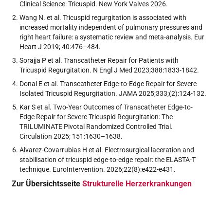
Clinical Science: Tricuspid. New York Valves 2026.
Wang N. et al. Tricuspid regurgitation is associated with
increased mortality independent of pulmonary pressures and
right heart failure: a systematic review and meta-analysis. Eur
Heart J 2019; 40:476–484.
Sorajja P et al. Transcatheter Repair for Patients with
Tricuspid Regurgitation. N Engl J Med 2023;388:1833-1842.
Donal E et al. Transcatheter Edge-to-Edge Repair for Severe
Isolated Tricuspid Regurgitation. JAMA 2025;333;(2):124-132.
Kar S et al. Two-Year Outcomes of Transcatheter Edge-to-
Edge Repair for Severe Tricuspid Regurgitation: The
TRILUMINATE Pivotal Randomized Controlled Trial.
Circulation 2025; 151:1630–1638.
Alvarez-Covarrubias H et al. Electrosurgical laceration and
stabilisation of tricuspid edge-to-edge repair: the ELASTA-T
technique. EuroIntervention. 2026;22(8):e422-e431.
Zur Übersichtsseite
Strukturelle Herzerkrankungen