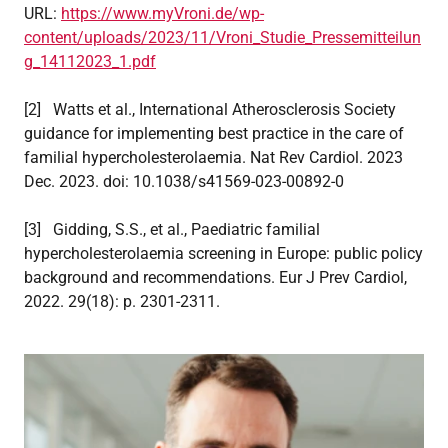
URL:
https://www.myVroni.de/wp-
content/uploads/2023/11/Vroni_Studie_Pressemitteilun
g_14112023_1.pdf
[2] Watts et al., International Atherosclerosis Society
guidance for implementing best practice in the care of
familial hypercholesterolaemia. Nat Rev Cardiol. 2023
Dec. 2023. doi: 10.1038/s41569-023-00892-0
[3] Gidding, S.S., et al., Paediatric familial
hypercholesterolaemia screening in Europe: public policy
background and recommendations. Eur J Prev Cardiol,
2022. 29(18): p. 2301-2311.