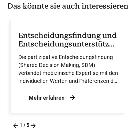
Das könnte sie auch interessieren
Entscheidungsfindung und
Entscheidungsunterstützun
g in der Herzmedizin
Die partizipative Entscheidungsfindung
(Shared Decision Making, SDM)
verbindet medizinische Expertise mit den
individuellen Werten und Präferenzen der
Patienten und wird durch strukturierte
Entscheidungshilfen als zentraler
Mehr erfahren
Baustein einer patientenzentrierten,
qualitativ hochwertigen
herzmedizinischen Versorgung
1
/
5
unterstützt.