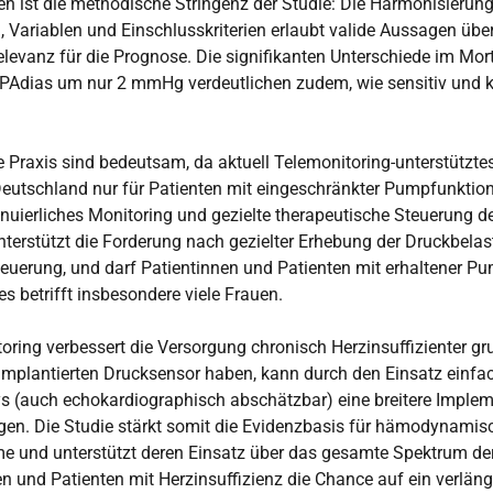
n ist die methodische Stringenz der Studie: Die Harmonisierun
n, Variablen und Einschlusskriterien erlaubt valide Aussagen ü
elevanz für die Prognose. Die signifikanten Unterschiede im Mort
 PAdias um nur 2 mmHg verdeutlichen zudem, wie sensitiv und kl
ie Praxis sind bedeutsam, da aktuell Telemonitoring-unterstüt
 Deutschland nur für Patienten mit eingeschränkter Pumpfunktion
inuierliches Monitoring und gezielte therapeutische Steuerung d
unterstützt die Forderung nach gezielter Erhebung der Druckbela
teuerung, und darf Patientinnen und Patienten mit erhaltener Pu
s betrifft insbesondere viele Frauen.
ring verbessert die Versorgung chronisch Herzinsuffizienter gr
 implantierten Drucksensor haben, kann durch den Einsatz einfac
s (auch echokardiographisch abschätzbar) eine breitere Implem
gen. Die Studie stärkt somit die Evidenzbasis für hämodynamis
und unterstützt deren Einsatz über das gesamte Spektrum de
en und Patienten mit Herzinsuffizienz die Chance auf ein verläng