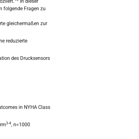
ziiert.
In dieser
um folgende Fragen zu
erte gleichermaßen zur
ne reduzierte
ation des Drucksensors
Outcomes in NYHA Class
3-4
Arm
, n=1000