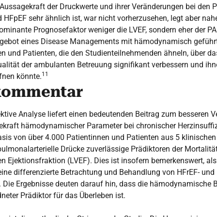
 Aussagekraft der Druckwerte und ihrer Veränderungen bei den P
 HFpEF sehr ähnlich ist, war nicht vorherzusehen, legt aber nah
dominante Prognosefaktor weniger die LVEF, sondern eher der PAP
Angebot eines Disease Managements mit hämodynamisch geführt
nen und Patienten, die den Studienteilnehmenden ähneln, über d
lität der ambulanten Betreuung signifikant verbessern und ihn
11
fnen könnte.
kommentar
ektive Analyse liefert einen bedeutenden Beitrag zum besseren V
kraft hämodynamischer Parameter bei chronischer Herzinsuffi
sis von über 4.000 Patientinnen und Patienten aus 5 klinischen
pulmonalarterielle Drücke zuverlässige Prädiktoren der Mortalitä
en Ejektionsfraktion (LVEF). Dies ist insofern bemerkenswert, als
 eine differenzierte Betrachtung und Behandlung von HFrEF- un
n. Die Ergebnisse deuten darauf hin, dass die hämodynamische B
neter Prädiktor für das Überleben ist.