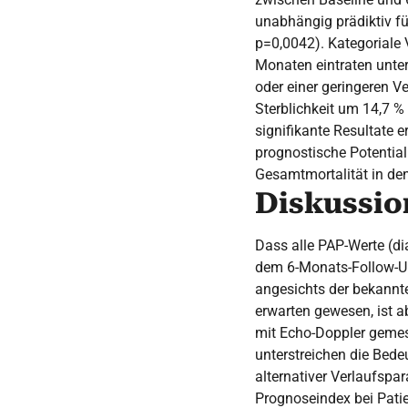
unabhängig prädiktiv fü
p=0,0042). Kategoriale
Monaten eintraten unte
oder einer geringeren 
Sterblichkeit um 14,7 %
signifikante Resultate
prognostische Potentia
Gesamtmortalität in de
Diskussio
Dass alle PAP-Werte (di
dem 6-Monats-Follow-Up 
angesichts der bekannt
erwarten gewesen, ist ab
mit Echo-Doppler gemess
unterstreichen die Bede
alternativer Verlaufspar
Prognoseindex bei Pati