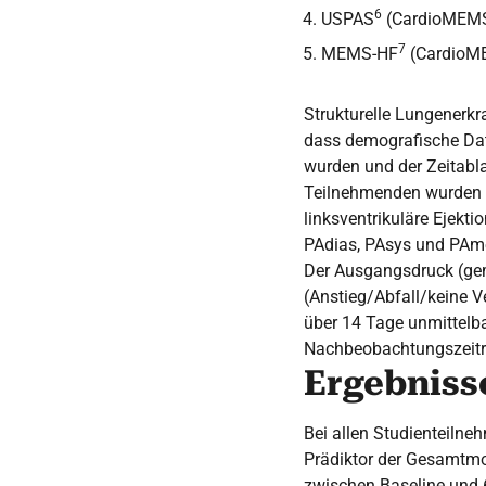
6
USPAS
(CardioMEMS 
7
MEMS-HF
(CardioME
Strukturelle Lungenerk
dass demografische Dat
wurden und der Zeitabl
Teilnehmenden wurden 4
linksventrikuläre Ejekt
PAdias, PAsys und PAme
Der Ausgangsdruck (gem
(Anstieg/Abfall/keine 
über 14 Tage unmittelba
Nachbeobachtungszeitr
Ergebniss
Bei allen Studienteilne
Prädiktor der Gesamtmor
zwischen Baseline und 6