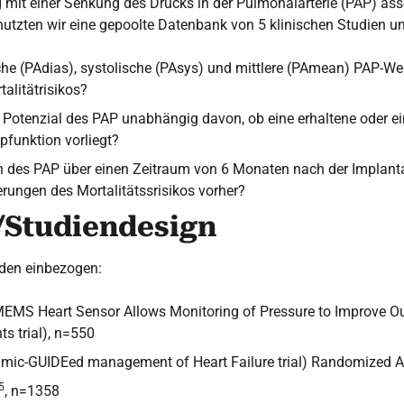
mit einer Senkung des Drucks in der Pulmonalarterie (PAP) asso
nutzten wir eine gepoolte Datenbank von 5 klinischen Studien 
che (PAdias), systolische (PAsys) und mittlere (PAmean) PAP-W
alitätrisikos?
 Potenzial des PAP unabhängig davon, ob eine erhaltene oder ei
pfunktion vorliegt?
 des PAP über einen Zeitraum von 6 Monaten nach der Implant
erungen des Mortalitätssrisikos vorher?
Studiendesign
rden einbezogen:
EMS Heart Sensor Allows Monitoring of Pressure to Improve 
nts trial), n=550
ic-GUIDEed management of Heart Failure trial) Randomized 
5
, n=1358