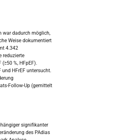
n war dadurch möglich,
iche Weise dokumentiert
mt 4.342
 reduzierte
F (≥50 %, HFpEF).
 und HFrEF untersucht.
derung
ts-Follow-Up (gemittelt
hängiger signifikanter
 Veränderung des PAdias
mark Analyse