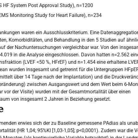
HF System Post Approval Study), n=1200
MS Monitoring Study for Heart Failure), n=234
rankungen waren ein Ausschlusskriterium. Eine Datenaggregatio
en, Komorbiditäten, und Behandlung in den 5 Studien auf ähnl
auf der Nachuntersuchungen vergleichbar war. Von den insgesa
.019 in die Analyse eingeschlossen. Davon hatten n=2.562 eine
ionsfraktion (LVEF <50 %, HFrEF) und n=1.454 eine erhaltene LVE
an wurden insgesamt und getrennt für die Untergruppen HFpEF
ittelt über 14 Tage nach der Implantation) und die Druckverän
Veränderung) zwischen Ausgangswert und dem Wert beim 6-Mona
r vor der Visite) wurden mit der Gesamtmortalität über einen
aum von insgesamt 2 Jahren in Beziehung gesetzt.
e
hmenden erwies sich der zu Baseline gemessene PAdias als unab
talität (HR 1,04; 95%KI [1,03-1,05]; p<0,0001). Zudem war die
 Monaten (als kontinuierliche Variable betrachtet) in der Land