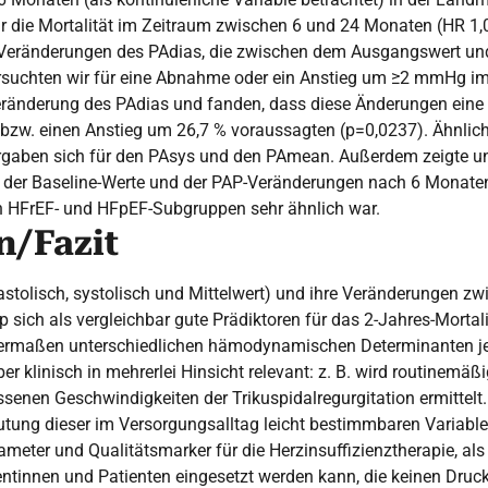
r die Mortalität im Zeitraum zwischen 6 und 24 Monaten (HR 1,03
 Veränderungen des PAdias, die zwischen dem Ausgangswert un
rsuchten wir für eine Abnahme oder ein Anstieg um ≥2 mmHg im 
Veränderung des PAdias und fanden, dass diese Änderungen ein
 bzw. einen Anstieg um 26,7 % voraussagten (p=0,0237). Ähnlich
 ergaben sich für den PAsys und den PAmean. Außerdem zeigte u
l der Baseline-Werte und der PAP-Veränderungen nach 6 Monaten
n HFrEF- und HFpEF-Subgruppen sehr ähnlich war.
n/Fazit
astolisch, systolisch und Mittelwert) und ihre Veränderungen z
sich als vergleichbar gute Prädiktoren für das 2-Jahres-Mortali
ermaßen unterschiedlichen hämodynamischen Determinanten je
er klinisch in mehrerlei Hinsicht relevant: z. B. wird routinemä
enen Geschwindigkeiten der Trikuspidalregurgitation ermittelt
utung dieser im Versorgungsalltag leicht bestimmbaren Variable
ameter und Qualitätsmarker für die Herzinsuffizienztherapie, als
entinnen und Patienten eingesetzt werden kann, die keinen Druc