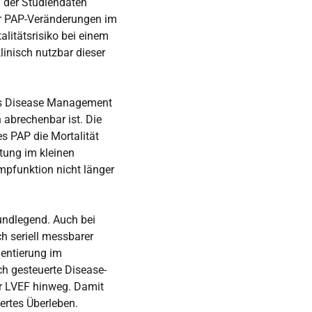
g der Studiendaten
ber PAP-Veränderungen im
alitätsrisiko bei einem
inisch nutzbar dieser
ztes Disease Management
 abrechenbar ist. Die
es PAP die Mortalität
stung im kleinen
mpfunktion nicht länger
undlegend. Auch bei
h seriell messbarer
entierung im
ch gesteuerte Disease-
r LVEF hinweg. Damit
ertes Überleben.