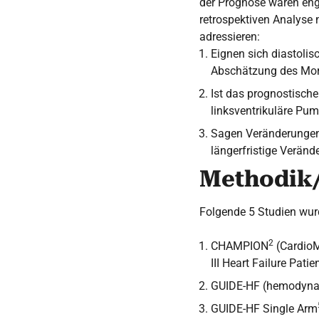
der Prognose waren eng 
retrospektiven Analyse 
adressieren:
Eignen sich diastolis
Abschätzung des Mort
Ist das prognostische
linksventrikuläre Pum
Sagen Veränderungen
längerfristige Veränd
Methodik/
Folgende 5 Studien wu
2
CHAMPION
(CardioM
III Heart Failure Patie
GUIDE-HF (hemodynam
GUIDE-HF Single Arm