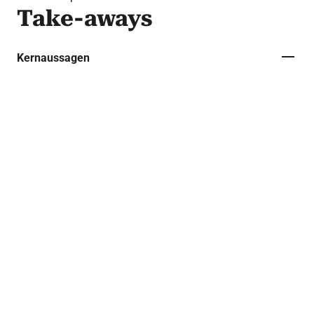
Take-aways
Kernaussagen
Eine impfrelevante Grunderkrankung (z. B.
chronische Herz-Kreislauf-Erkrankung)
erhöht die Impfbereitschaft nicht
automatisch.
Strukturelle Zugangsbarrieren spielen meist
nur eine untergeordnete Rolle.
Impfmöglichkeiten in Apotheken sind vielen
Menschen nicht bekannt.
Die Impfberatung sollte das persönliche
Gripperisiko und den gesellschaftlichen
Nutzen der Impfung vermitteln.