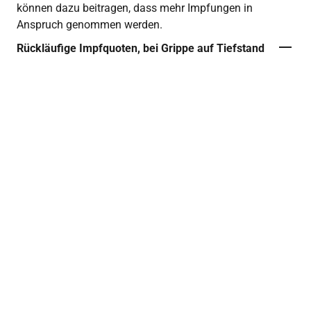
können dazu beitragen, dass mehr Impfungen in
Anspruch genommen werden.
Rückläufige Impfquoten, bei Grippe auf Tiefstand
Die Ständige Impfkommission (STIKO)
empfiehlt die jährliche Influenza-Impfung u. a.
für Personen ab 60 Jahren und für Personen
mit impfrelevanten Grunderkrankungen wie
chronischen Herz-Kreislauf-Erkrankungen.
In der Saison 2024/2025 erreichte die
Influenza-Impfquote bei Personen ab 60
Jahren mit 34 % den niedrigsten Stand seit 17
Jahren bzw. seit Beginn der RKI-
2
Berichterstattung (Saison 2008/2009).
Bei
Erwachsenen ab 18 Jahren mit impfrelevanter
Grunderkrankung lag die Impfquote bei 28 %.