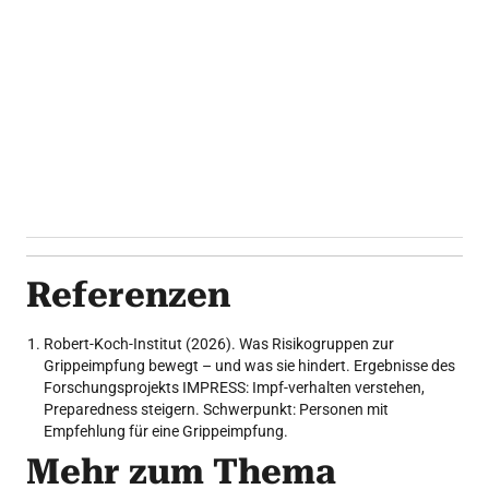
Ärztliche Impfempfehlungen und
systematische Impferinnerungen per E-Mail,
Instant Messenger oder SMS können die
Impfquote erhöhen.
Ärztinnen und Ärzte übernehmen als
Informationsquelle und Vertrauenspersonen
eine zentrale Rolle bei der Impfentscheidung.
Referenzen
Robert-Koch-Institut (2026). Was Risikogruppen zur
Grippeimpfung bewegt – und was sie hindert. Ergebnisse des
Forschungsprojekts IMPRESS: Impf-verhalten verstehen,
Preparedness steigern. Schwerpunkt: Personen mit
Empfehlung für eine Grippeimpfung.
Mehr zum Thema