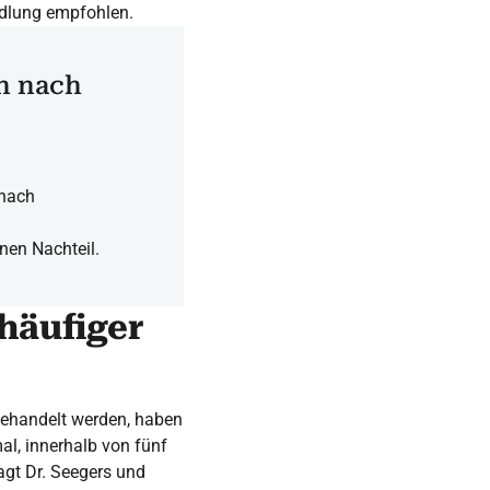
ndlung empfohlen.
en nach
 nach
inen Nachteil.
häufiger
 behandelt werden, haben
mal, innerhalb von fünf
agt Dr. Seegers und