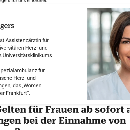
egers für uns einordnet.
egers
st Assistenzärztin für
iversitären Herz- und
 Universitätsklinikums
e Spezialambulanz für
ische Herz- und
ungen, das „Women
r Frankfurt“.
Gelten für Frauen ab sofort
gen bei der Einnahme von