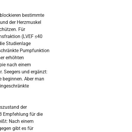
blockieren bestimmte
d und der Herzmuskel
chützen. Für
onsfraktion (LVEF ≤40
die Studienlage
geschränkte Pumpfunktion
ner erhöhten
apie nach einem
r. Seegers und ergänzt:
pie beginnen. Aber man
eingeschränkte
tszustand der
 B Empfehlung für die
heißt: Nach einem
egen gibt es für