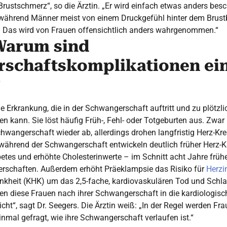
Brustschmerz“, so die Ärztin. „Er wird einfach etwas anders besc
während Männer meist von einem Druckgefühl hinter dem Brust
. Das wird von Frauen offensichtlich anders wahrgenommen.“
 Warum sind
schaftskomplikationen ei
?
ne Erkrankung, die in der Schwangerschaft auftritt und zu plötz
 kann. Sie löst häufig Früh-, Fehl- oder Totgeburten aus. Zwa
chwangerschaft wieder ab, allerdings drohen langfristig Herz-Kr
während der Schwangerschaft entwickeln deutlich früher Herz-Kr
etes und erhöhte Cholesterinwerte – im Schnitt acht Jahre frühe
rschaften. Außerdem erhöht Präeklampsie das Risiko für
Herzi
ankheit (KHK) um das 2,5-fache, kardiovaskulären Tod und Schl
ren diese Frauen nach ihrer Schwangerschaft in die kardiologis
nicht“, sagt Dr. Seegers. Die Ärztin weiß: „In der Regel werden Fr
nmal gefragt, wie ihre Schwangerschaft verlaufen ist.“