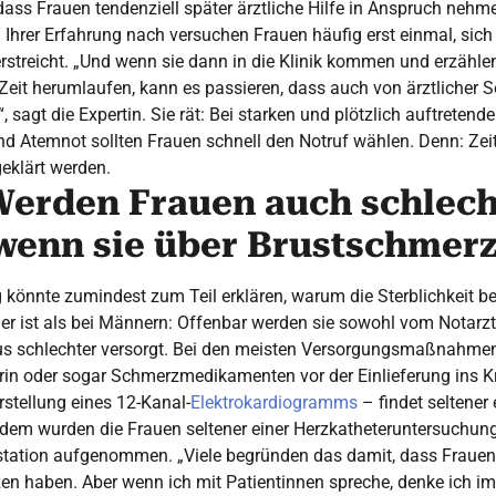
 dass Frauen tendenziell später ärztliche Hilfe in Anspruch ne
 Ihrer Erfahrung nach versuchen Frauen häufig erst einmal, sich 
erstreicht. „Und wenn sie dann in die Klinik kommen und erzähle
Zeit herumlaufen, kann es passieren, dass auch von ärztlicher 
, sagt die Expertin. Sie rät: Bei starken und plötzlich auftrete
und Atemnot sollten Frauen schnell den Notruf wählen. Denn: Zei
eklärt werden.
 Werden Frauen auch schlech
 wenn sie über Brustschmer
könnte zumindest zum Teil erklären, warum die Sterblichkeit b
her ist als bei Männern: Offenbar werden sie sowohl vom Notarzt
s schlechter versorgt. Bei den meisten Versorgungsmaßnahmen
rin oder sogar Schmerzmedikamenten vor der Einlieferung ins 
rstellung eines 12-Kanal-
Elektrokardiogramms
– findet seltener 
rdem wurden die Frauen seltener einer Herzkatheteruntersuchun
vstation aufgenommen. „Viele begründen das damit, dass Frauen
en haben. Aber wenn ich mit Patientinnen spreche, denke ich i