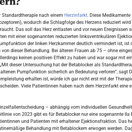
ern?
r Standardtherapie nach einem
Herzinfarkt
. Diese Medikamente 
ozeptoren), wodurch die Schlagfolge des Herzens reduziert wir
raucht. Das soll das Herz entlasten und vor neuen Ereignissen s
ten mit einer sogenannten reduzierten linksventrikulären Ejekti
Pumpfunktion der linken Herzkammer deutlich vermindert ist, ist 
ren von dieser Behandlung. Bei älteren Frauen ab 75 – ohne ein
allerdings keinen positiven Effekt zu haben und war sogar mit ei
t. „Mit dieser Untersuchung hat der Betablocker als Standardther
rhaltenen Pumpfunktion sicherlich an Bedeutung verloren“, sagt D
mpleistung erhalten ist, würde ich gar nicht erst mit der Thera
rscheiden. Viele Patientinnen haben nach dem Herzinfarkt eine 
Einzelfallentscheidung – abhängig vom individuellen Gesundhei
itlinie von 2023 gibt es für Betablocker nur eine sogenannte IIa
tientinnen und Patienten mit erhaltener Ejektionsfraktion. Das 
routinemäßige Behandlung mit Betablockern erwogen werden. Dag