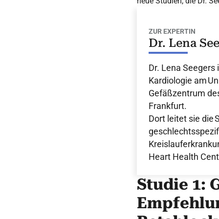
neue Studien, die Dr. Se
ZUR EXPERTIN
Dr. Lena Se
Dr. Lena Seegers i
Kardiologie am Un
Gefäßzentrum des
Frankfurt.
Dort leitet sie di
geschlechtsspezif
Kreislauferkrank
Heart Health Cente
Studie 1: 
Empfehlun