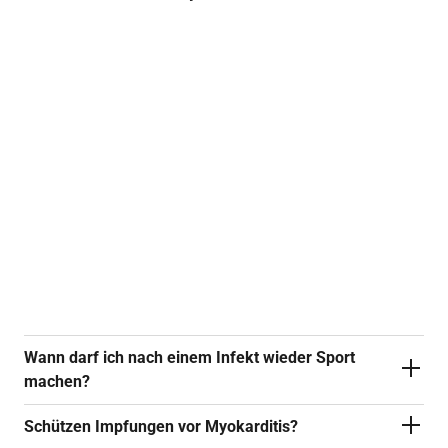
Die Myokarditis ist nicht eindeutig zu erkennen.
Doch typische Warnsignale der gefährlichen
Herzmuskelentzündung sind starke
Erschöpfung sowie Atemnot, die sich nach
einem überwundenen Erkältungsinfekt nicht
bessern, sondern eher verschlechtern. Ein
deutlicher Hinweis darauf, dass das Herz in
Mitleidenschaft gezogen wurde, sind auch ein
Engegefühl in der Brust sowie ein
unregelmäßiger Herzschlag.
Wann darf ich nach einem Infekt wieder Sport
machen?
Schützen Impfungen vor Myokarditis?