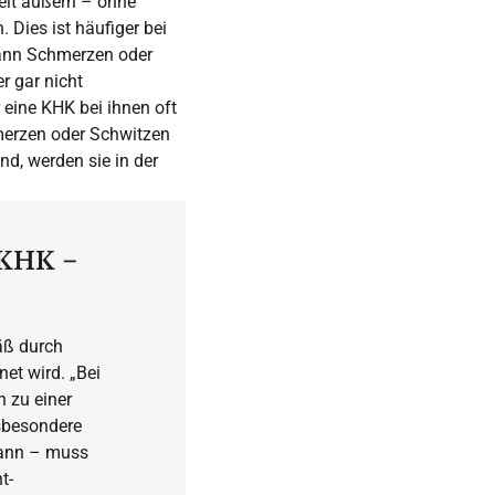
it äußern – ohne
 Dies ist häufiger bei
 kann Schmerzen oder
 gar nicht
 eine KHK bei ihnen oft
hmerzen oder Schwitzen
d, werden sie in der
 KHK –
äß durch
et wird. „Bei
 zu einer
sbesondere
 kann – muss
t-