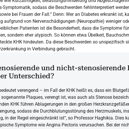
e wie Kurzatmigkeit, Belastungsminderung und Abgeschlagenhe
s-Symptomatik, sodass die Beschwerden fehlinterpretiert werden.
sowie bei Frauen der Fall.“ Denn: Wer an Diabetes erkrankt ist,
 aufgrund von Nervenschädigungen (Neuropathie) weniger oder
blichen Patienten ist die Besonderheit, dass die Symptome für
ufen, sondern eher atypisch. So können etwa Übelkeit, Bauchsc
steckte KHK hindeuten. Da diese Beschwerden so unspezifisch sin
erzerkrankung in Verbindung gebracht.
enosierende und nicht-stenosierende
der Unterschied?
edeutet verengend – im Fall der KHK heißt es, dass ein Blutgef
sogenannte Plaques, verengt ist, was auch als Stenose bezeichn
enden KHK führen Ablagerungen in den großen Herzkranzgefäßen
rengung, sodass die Durchblutungsstörung des Herzmuskels, in
g, in der Regel eingeschränkt ist“, so Professor Haghikia. Dies
ypische Symptome wie Angina Pectoris verursachen. Bei der nich