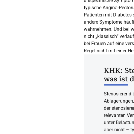
unspezifische Symptom
typische Angina-Pectori
Patienten mit Diabetes 
andere Symptome häufig
wahrnehmen. Und bei wei
nicht „klassisch“ verla
bei Frauen auf eine ver
Regel nicht mit einer H
KHK: St
was ist 
Stenosierend b
Ablagerungen, 
der stenosier
relevanten Ve
unter Belastun
aber nicht – t