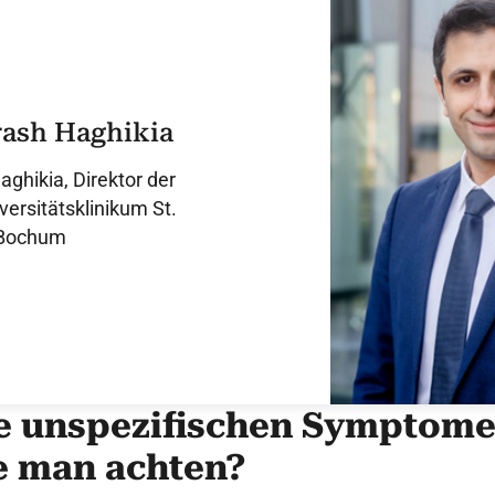
rash Haghikia
ghikia, Direktor der
versitätsklinikum St.
n Bochum
e unspezifischen Symptome
e man achten?