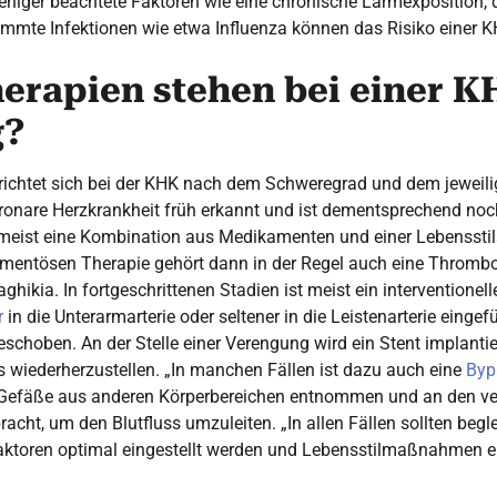
eniger beachtete Faktoren wie eine chronische Lärmexposition, 
mmte Infektionen wie etwa Influenza können das Risiko einer K
erapien stehen bei einer K
g?
 richtet sich bei der KHK nach dem Schweregrad und dem jeweil
ronare Herzkrankheit früh erkannt und ist dementsprechend noch
 meist eine Kombination aus Medikamenten und einer Lebensst
amentösen Therapie gehört dann in der Regel auch eine Throm
ghikia. In fortgeschrittenen Stadien ist meist ein interventionelle
r
in die Unterarmarterie oder seltener in die Leistenarterie eingef
choben. An der Stelle einer Verengung wird ein Stent implantie
s wiederherzustellen. „In manchen Fällen ist dazu auch eine
Byp
efäße aus anderen Körperbereichen entnommen und an den ver
cht, um den Blutfluss umzuleiten. „In allen Fällen sollten begle
aktoren optimal eingestellt werden und Lebensstilmaßnahmen er