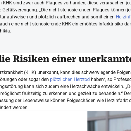
n KHK sind zwar auch Plaques vorhanden, diese verursachen je
te Gefäßverengung. „Die nicht-stenosierenden Plaques können je
ktur aufweisen und plötzlich aufbrechen und somit einen
Herzinf
 auch eine nicht-stenosierende KHK ein erhöhtes Infarktrisiko dar“
hikia.
die Risiken einer unerkann
erzkrankheit (KHK) unerkannt, kann dies schwerwiegende Folgen 
törungen oder sogar den
plötzlichen Herztod
haben“, so Professo
ngsstörung kann sich zudem eine Herzschwäche entwickeln. „De
möglichst frühzeitig zu erkennen und gezielt zu behandeln.“ Den
assung der Lebensweise können Folgeschäden wie Herzinfarkt 
indert werden.