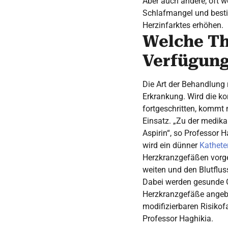
Aber auch andere, oft w
Schlafmangel und besti
Herzinfarktes erhöhen.
Welche Th
Verfügun
Die Art der Behandlung
Erkrankung. Wird die ko
fortgeschritten, kommt
Einsatz. „Zu der medik
Aspirin“, so Professor Ha
wird ein dünner
Kathete
Herzkranzgefäßen vorges
weiten und den Blutflus
Dabei werden gesunde G
Herzkranzgefäße angebra
modifizierbaren Risikof
Professor Haghikia.