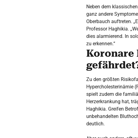
Neben dem klassischen 
ganz andere Symptome w
Oberbauch auftreten. „E
Professor Haghikia. „We
dies alarmierend. In sol
zu erkennen.“
Koronare 
gefährdet
Zu den größten Risikof
Hypercholesterinämie (F
spielt zudem die famili
Herzerkrankung hat, trä
Haghikia. Greifen Betro
unbehandelten Bluthochd
deutlich.