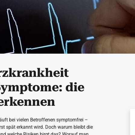
rzkrankheit
Symptome: die
 erkennen
äuft bei vielen Betroffenen symptomfrei –
erst spät erkannt wird. Doch warum bleibt die
nd welche Risiken birgt das? Worauf man