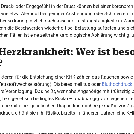
Druck- oder Engegefühl in der Brust können bei einer koronaren
ie etwa Atemnot bei geringer Anstrengung oder Schmerzen im 
benso kann plötzlich nachlassende Leistungsfähigkeit ein Warns
nn die Beschwerden wiederholt bei Belastung auftreten und sich
chen Fällen ist eine zeitnahe kardiologische Abklärung wichtig, 
Herzkrankheit: Wer ist bes
?
aktoren für die Entstehung einer KHK zählen das Rauchen sowie
ettstoffwechselstörung), Diabetes mellitus oder
Bluthochdruck
äre Veranlagung. Das heißt, wer nahe Angehörige mit frühzeitig 
gt ein genetisch bedingtes Risiko – unabhängig vom eigenen Leb
ffene mit einer genetischen Disposition noch regelmäßig zur Zig
ruck, erhöht sich ihr Risiko, bereits in jüngeren Jahren eine KH