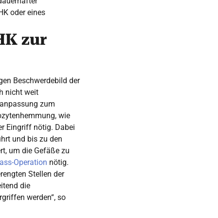
dauerhafter
HK oder eines
HK zur
igen Beschwerdebild der
 nicht weit
ilanpassung zum
bozytenhemmung, wie
r Eingriff nötig. Dabei
ührt und bis zu den
rt, um die Gefäße zu
ass-Operation
nötig.
engten Stellen der
itend die
griffen werden“, so