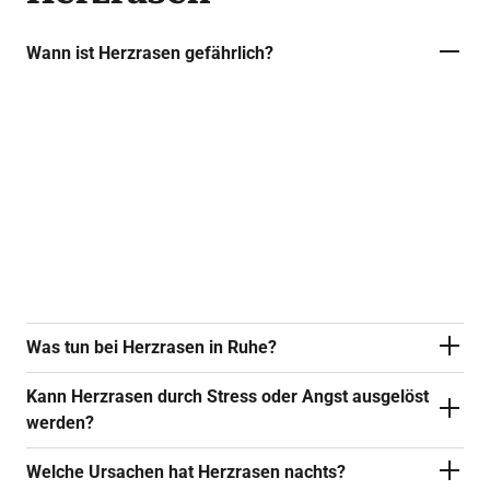
Wann ist Herzrasen gefährlich?
Herzrasen kann harmlos sein, zum Beispiel
nach Sport oder Stress. Wenn es jedoch
plötzlich ohne erkennbaren Grund auftritt, sehr
stark ist, von Brustschmerzen, Schwindel oder
Atemnot begleitet wird, sollten Sie sofort
ärztliche Hilfe suchen.
Was tun bei Herzrasen in Ruhe?
Kann Herzrasen durch Stress oder Angst ausgelöst
werden?
Welche Ursachen hat Herzrasen nachts?