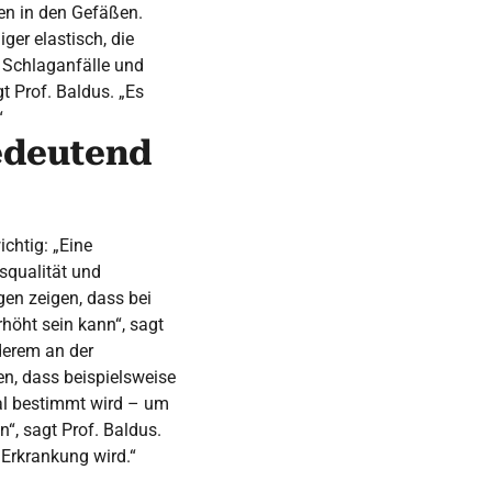
en in den Gefäßen.
ger elastisch, die
r Schlaganfälle und
t Prof. Baldus. „Es
“
edeutend
ichtig: „Eine
squalität und
gen zeigen, dass bei
höht sein kann“, sagt
nderem an der
en, dass beispielsweise
mal bestimmt wird – um
“, sagt Prof. Baldus.
 Erkrankung wird.“