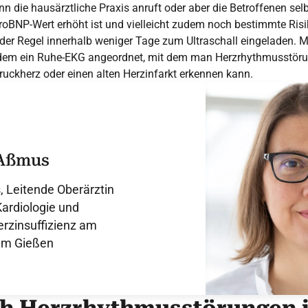
 die hausärztliche Praxis anruft oder aber die Betroffenen sel
proBNP-Wert erhöht ist und vielleicht zudem noch bestimmte Ri
n der Regel innerhalb weniger Tage zum Ultraschall eingeladen. 
udem ein Ruhe-EKG angeordnet, mit dem man Herzrhythmusstör
uckherz oder einen alten Herzinfarkt erkennen kann.
 Aßmus
, Leitende Oberärztin
Kardiologie und
erzinsuffizienz am
kum Gießen