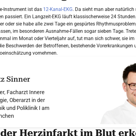
e-Instrument ist das
12-Kanal-EKG
. Da sieht man aber natürlich 
 passiert. Ein Langzeit-EKG läuft klassischerweise 24 Stunden
t, er oder sie habe alle zwei Tage ein gespürtes Rhythmusprobl
lassen, im besonderen Ausnahme-Fällen sogar sieben Tage. Tret
inmal im Monat oder Vierteljahr auf, tut man sich schwer, sie im
die Beschwerden der Betroffenen, bestehende Vorerkrankunge
koeinschätzung vornehmen.
tz Sinner
er, Facharzt Innere
gie, Oberarzt in der
ik und Poliklinik I am
nchen
 der Herzinfarkt im Blut er