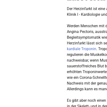
Der Herzinfarkt ist eine
Klinik I - Kardiologie u
Werden Menschen mit den
Angina Pectoris, ausstr
Begleitsymptomatik wie 
Herzinfarkt lässt sich 
kardiale Troponin
. Trop
regulieren die Muskelk
nachweisbar, wenn Musk
sauerstoffreiches Blut
erhöhten Troponinwerten
wie ein Corona-Schnellte
Nachweis mit der genau
Allerdings kann es manc
Es gibt aber noch einen 
in der Skelett- und in d