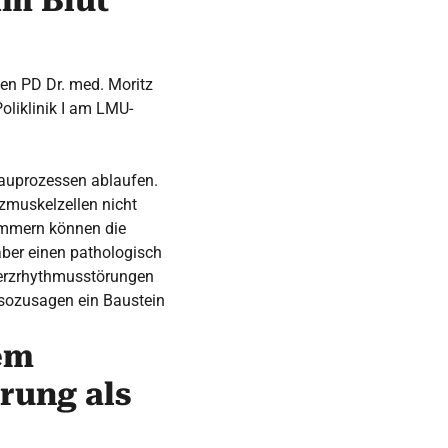
im Blut
en PD Dr. med. Moritz
Poliklinik I am LMU-
bauprozessen ablaufen.
zmuskelzellen nicht
immern können die
aber einen pathologisch
Herzrhythmusstörungen
n sozusagen ein Baustein
em
rung als