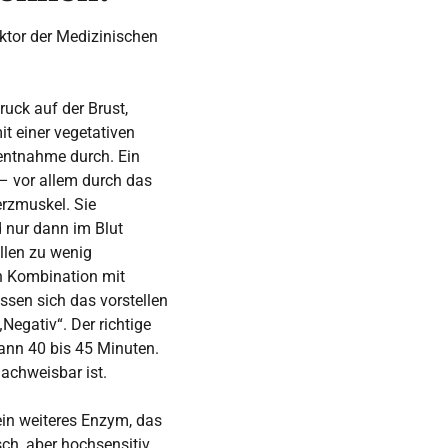
ektor der Medizinischen
uck auf der Brust,
t einer vegetativen
tentnahme durch. Ein
 – vor allem durch das
erzmuskel. Sie
 nur dann im Blut
llen zu wenig
n Kombination mit
ssen sich das vorstellen
Negativ“. Der richtige
ann 40 bis 45 Minuten.
achweisbar ist.
 ein weiteres Enzym, das
ch, aber hochsensitiv,