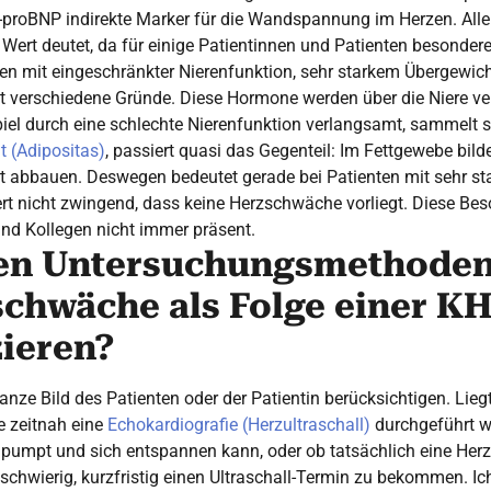
proBNP indirekte Marker für die Wandspannung im Herzen. Al
Wert deutet, da für einige Patientinnen und Patienten besondere
en mit eingeschränkter Nierenfunktion, sehr starkem Übergewich
t verschiedene Gründe. Diese Hormone werden über die Niere ver
iel durch eine schlechte Nierenfunktion verlangsamt, sammelt 
t (Adipositas)
, passiert quasi das Gegenteil: Im Fettgewebe bil
 abbauen. Deswegen bedeutet gerade bei Patienten mit sehr st
t nicht zwingend, dass keine Herzschwäche vorliegt. Diese Bes
und Kollegen nicht immer präsent.
en Untersuchungsmethoden 
schwäche als Folge einer KH
zieren?
e Bild des Patienten oder der Patientin berücksichtigen. Liegt
e zeitnah eine
Echokardiografie (Herzultraschall)
durchgeführt we
 pumpt und sich entspannen kann, oder ob tatsächlich eine Her
schwierig, kurzfristig einen Ultraschall-Termin zu bekommen. Ic