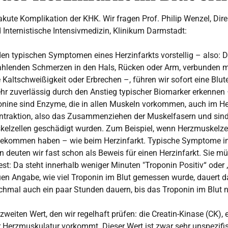
 akute Komplikation der KHK. Wir fragen Prof. Philip Wenzel, Dir
nd Internistische Intensivmedizin, Klinikum Darmstadt:
 typischen Symptomen eines Herzinfarkts vorstellig – also: Dr
ahlenden Schmerzen in den Hals, Rücken oder Arm, verbunden mi
Kaltschweißigkeit oder Erbrechen –, führen wir sofort eine Blu
sehr zuverlässig durch den Anstieg typischer Biomarker erkennen
onine sind Enzyme, die in allen Muskeln vorkommen, auch im H
ontraktion, also das Zusammenziehen der Muskelfasern und sind
elzellen geschädigt wurden. Zum Beispiel, wenn Herzmuskelze
 bekommen haben – wie beim Herzinfarkt. Typische Symptome i
 deuten wir fast schon als Beweis für einen Herzinfarkt. Sie mü
st: Da steht innerhalb weniger Minuten "Troponin Positiv“ oder „
en Angabe, wie viel Troponin im Blut gemessen wurde, dauert d
hmal auch ein paar Stunden dauern, bis das Troponin im Blut n
zweiten Wert, den wir regelhaft prüfen: die Creatin-Kinase (CK),
er Herzmuskulatur vorkommt. Dieser Wert ist zwar sehr unspezifis