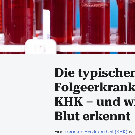
Die typische
Folgeerkrank
KHK – und wi
Blut erkennt
Eine
koronare Herzkrankheit (KHK)
ist