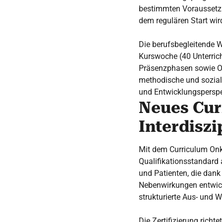
bestimmten Voraussetzu
dem regulären Start wird
Die berufsbegleitende W
Kurswoche (40 Unterrich
Präsenzphasen sowie O
methodische und soziale 
und Entwicklungsperspe
Neues Cur
Interdiszi
Mit dem Curriculum Onk
Qualifikationsstandard 
und Patienten, die dank
Nebenwirkungen entwick
strukturierte Aus- und 
Die Zertifizierung rich