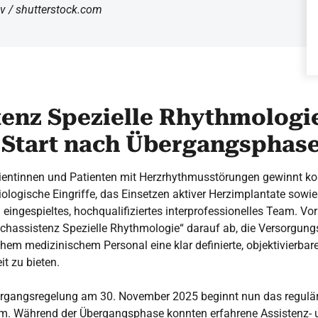
ov / shutterstock.com
tenz Spezielle Rhythmologi
 Start nach Übergangsphas
ientinnen und Patienten mit Herzrhythmusstörungen gewinnt kon
logische Eingriffe, das Einsetzen aktiver Herzimplantate sowie d
 eingespieltes, hochqualifiziertes interprofessionelles Team. Vo
achassistenz Spezielle Rhythmologie“ darauf ab, die Versorgungs
chem medizinischem Personal eine klar definierte, objektivierbar
t zu bieten.
rgangsregelung am 30. November 2025 beginnt nun das regulä
. Während der Übergangsphase konnten erfahrene Assistenz- u