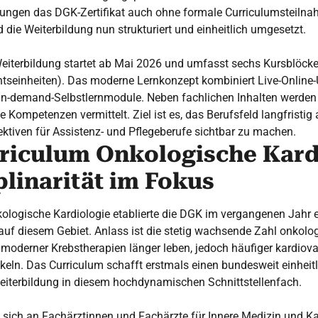
ngen das DGK-Zertifikat auch ohne formale Curriculumsteilna
 die Weiterbildung nun strukturiert und einheitlich umgesetzt.
eiterbildung startet ab Mai 2026 und umfasst sechs Kursblöcke 
tseinheiten). Das moderne Lernkonzept kombiniert Live-Online-U
n-demand-Selbstlernmodule. Neben fachlichen Inhalten werden
Kompetenzen vermittelt. Ziel ist es, das Berufsfeld langfristig a
ktiven für Assistenz- und Pflegeberufe sichtbar zu machen.
riculum Onkologische Kard
plinarität im Fokus
ologische Kardiologie etablierte die DGK im vergangenen Jahr 
auf diesem Gebiet. Anlass ist die stetig wachsende Zahl onkolo
 moderner Krebstherapien länger leben, jedoch häufiger kardiov
eln. Das Curriculum schafft erstmals einen bundesweit einheit
Weiterbildung in diesem hochdynamischen Schnittstellenfach.
tet sich an Fachärztinnen und Fachärzte für Innere Medizin und K