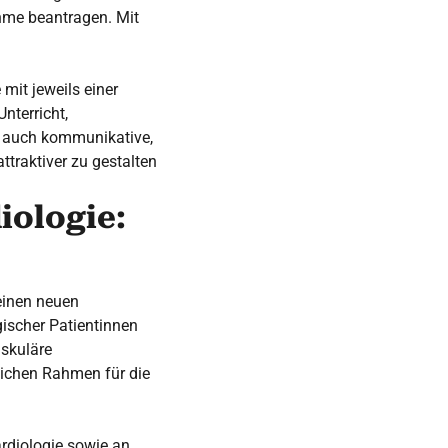
hme beantragen. Mit
mit jeweils einer
nterricht,
 auch kommunikative,
ttraktiver zu gestalten
iologie:
einen neuen
gischer Patientinnen
askuläre
lichen Rahmen für die
ardiologie sowie an