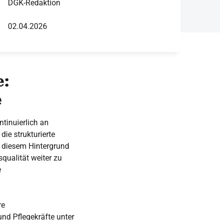
DGK-Redaktion
02.04.2026
e:
e
tinuierlich an
ie strukturierte
r diesem Hintergrund
qualität weiter zu
e
re
nd Pflegekräfte unter