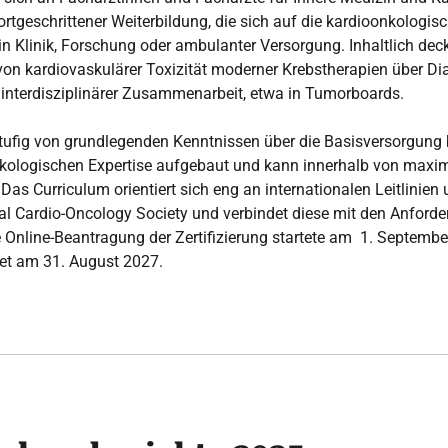
fortgeschrittener Weiterbildung, die sich auf die kardioonkologi
in Klinik, Forschung oder ambulanter Versorgung. Inhaltlich dec
on kardiovaskulärer Toxizität moderner Krebstherapien über Dia
 interdisziplinärer Zusammenarbeit, etwa in Tumorboards.
stufig von grundlegenden Kenntnissen über die Basisversorgung b
onkologischen Expertise aufgebaut und kann innerhalb von max
as Curriculum orientiert sich eng an internationalen Leitlinie
al Cardio-Oncology Society und verbindet diese mit den Anforde
e Online-Beantragung der Zertifizierung startete am 1. Septembe
et am 31. August 2027.