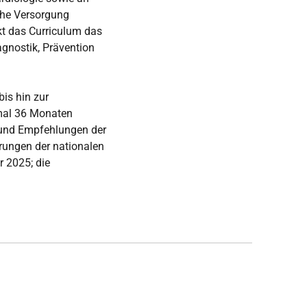
sche Versorgung
kt das Curriculum das
gnostik, Prävention
is hin zur
imal 36 Monaten
n und Empfehlungen der
rungen der nationalen
r 2025; die