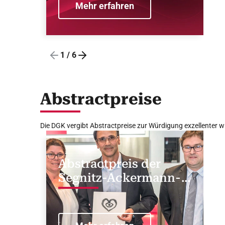
Mehr erfahren
1
/
6
Abstractpreise
Die DGK vergibt Abstractpreise zur Würdigung exzellenter w
Abstractpreis der
Segnitz-Ackermann-
Stiftung