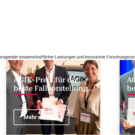
ragender wissenschaftlicher Leistungen und innovativer Forschungsvorh
AGIK-Preis für die
AG
beste Fallvorstellung
be
„Der Fall, den ich
„H
niemals zeigen wollte“
H
Mehr erfahren