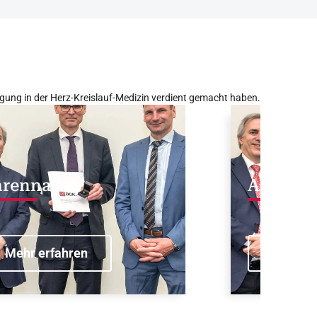
gung in der Herz-Kreislauf-Medizin verdient gemacht haben.
hrennadel
Albert-F
Mehr erfahren
Mehr er