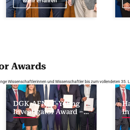
Mehr erfahren
schlafbezogene
Atmungsstörungen
or Awards
junge Wissenschaftlerinnen und Wissenschaftler bis zum vollendeten 35. 
DGK-AFNET-Young
H
Investigator Award –
In
Vorhofflimmern
Kl
Kr