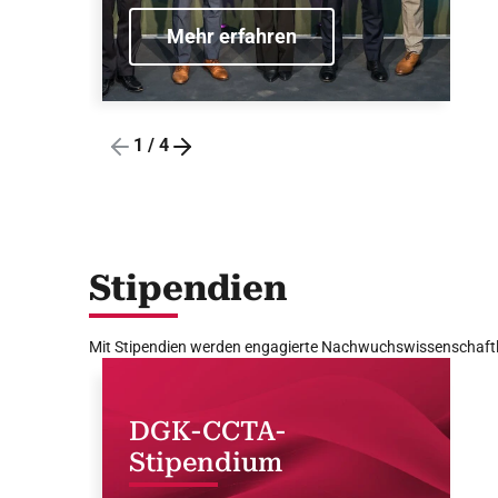
Mehr erfahren
1
/
4
Stipendien
Mit Stipendien werden engagierte Nachwuchswissenschaftler
DGK-CCTA-
Stipendium